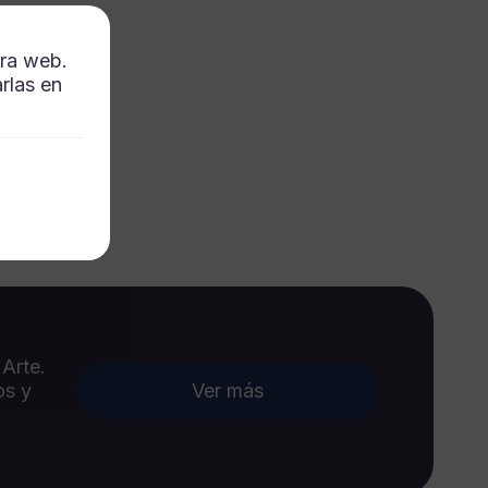
tra web.
rlas en
 Arte.
os y
Ver más