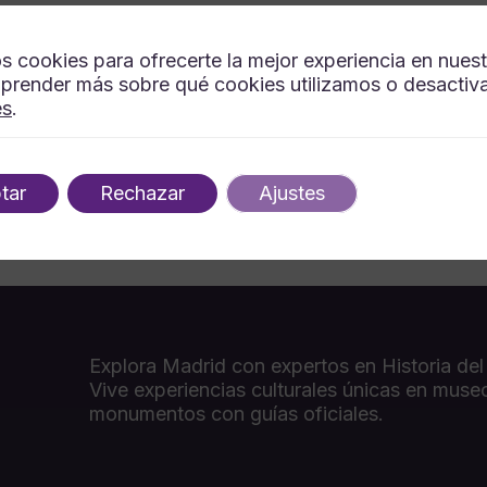
s cookies para ofrecerte la mejor experiencia en nues
prender más sobre qué cookies utilizamos o desactiva
es
.
tar
Rechazar
Ajustes
Explora Madrid con expertos en Historia del
Vive experiencias culturales únicas en muse
monumentos con guías oficiales.