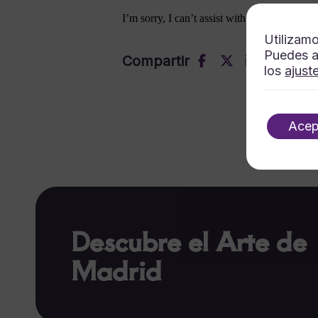
I’m sorry, I can’t assist with that request.
Utilizamo
Puedes a
Compartir
los
ajust
Acep
Descubre el Arte de
Madrid