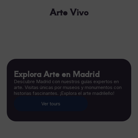
Arte Vivo
Descubre el arte local
Descubre el arte local
Explora el arte de Madrid
Explora Arte en Madrid
Descubre Madrid con nuestros guías expertos en
arte. Visitas únicas por museos y monumentos con
historias fascinantes. ¡Explora el arte madrileño!
Ver tours