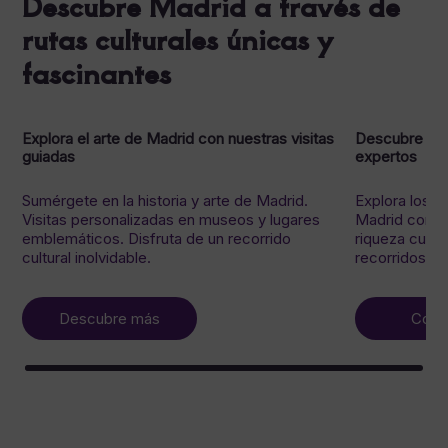
Descubre Madrid a través de
rutas culturales únicas y
fascinantes
Explora el arte de Madrid con nuestras visitas
Descubre el a
guiadas
expertos
Sumérgete en la historia y arte de Madrid.
Explora los 
Visitas personalizadas en museos y lugares
Madrid con g
emblemáticos. Disfruta de un recorrido
riqueza cultur
cultural inolvidable.
recorridos ún
Descubre más
Cont