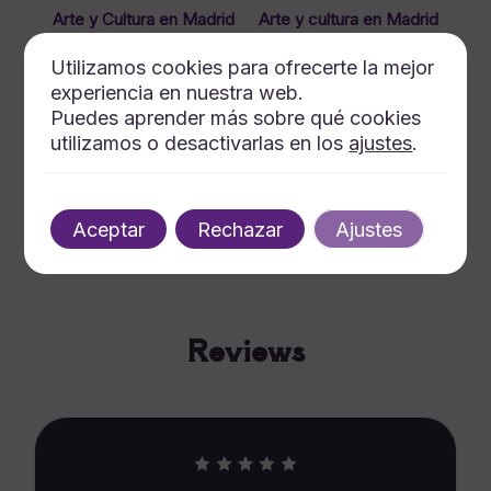
Arte y Cultura en Madrid
Arte y cultura en Madrid
Utilizamos cookies para ofrecerte la mejor
experiencia en nuestra web.
Experiencias de Arte en
Arte y Cultura en Madrid
Puedes aprender más sobre qué cookies
Madrid
utilizamos o desactivarlas en los
ajustes
.
Aceptar
Rechazar
Ajustes
Explora el Arte en Madrid
Reviews