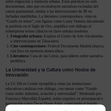
sobre migración y memoria urbana. Estas prácticas no solo
documentan, sino que reconstruyen narrativas excluidas del
canon patrimonial, similar a las intervenciones de JR en
fachadas madrileñas. La literatura contemporánea, vista en
“Getafe en letras”, con figuras como Laura Ventura discutiendo
la periferia en el Siglo de Oro, amplifica este diálogo al
reinterpretar textos clásicos en clave urbana moderna.
Fotografía urbana:
Explora el Centro de Arte Alcobendas
o intervenciones en Tabacalera.
Cine contemporáneo:
Festival Documenta Madrid (mayo),
con foco en memoria democrática.
Literatura:
Casa de las Letras, para talleres sobre narrativa
periférica.
La Universidad y la Cultura como Nodos de
Innovación
La UC3M en Getafe ejemplifica cómo las instituciones
educativas catalizan este diálogo, con mesas como “Getafe
como nodo: industria, aviación y universidad”. Moderada por
Francisco Marcellán Español, reúne expertos en aeroespacial e
innovación como Óscar Flores Arias, conectando el legado
industrial de Getafe con avances tecnológicos. En Madrid, esto