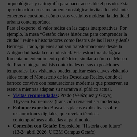
arqueológicas y cartografía para hacer accesible el pasado. Esta
aproximación no es meramente nostálgica; invita a los visitantes
expertos a cuestionar cómo estos vestigios moldean la identidad
urbana contemporánea.
Para el experto, el valor radica en las capas interpretativas. Por
ejemplo, la mesa “Getafe: claves históricas para comprender la
ciudad” reúne a historiadores como Beatriz de las Heras y Jesús
Bermejo Tirado, quienes analizan transformaciones desde la
Antigüedad hasta la era industrial. Esta estructura dialógica
fomenta un entendimiento poliédrico, similar a cómo el Museo
del Prado integra análisis contextuales en sus exposiciones
temporales. Los visitantes pueden aplicar estas claves visitando
sitios como el Monasterio de las Descalzas Reales, donde el
barroco convive con restauraciones modernas que preservan su
esencia mientras adaptan su narrativa al público actual.
Visitas recomendadas
:
Prado (Velázquez y Goya),
Thyssen-Bornemisza (transición renacentista-moderna).
Enfoque experto:
Busca las placas explicativas sobre
restauraciones digitales, que revelan técnicas
contemporáneas aplicadas al patrimonio.
Conexión con Getafe:
Exposición “Historia con futuro”
(13-24 abril 2026, UC3M Campus Getafe).