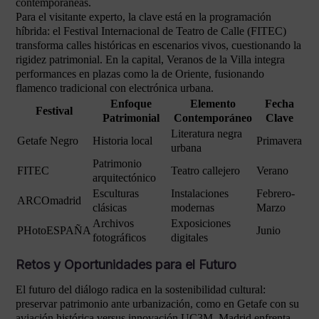
contemporáneas.
Para el visitante experto, la clave está en la programación
híbrida: el Festival Internacional de Teatro de Calle (FITEC)
transforma calles históricas en escenarios vivos, cuestionando la
rigidez patrimonial. En la capital, Veranos de la Villa integra
performances en plazas como la de Oriente, fusionando
flamenco tradicional con electrónica urbana.
Enfoque
Elemento
Fecha
Festival
Patrimonial
Contemporáneo
Clave
Literatura negra
Getafe Negro
Historia local
Primavera
urbana
Patrimonio
FITEC
Teatro callejero
Verano
arquitectónico
Esculturas
Instalaciones
Febrero-
ARCOmadrid
clásicas
modernas
Marzo
Archivos
Exposiciones
PHotoESPAÑA
Junio
fotográficos
digitales
Retos y Oportunidades para el Futuro
El futuro del diálogo radica en la sostenibilidad cultural:
preservar patrimonio ante urbanización, como en Getafe con su
aviación histórica versus innovación UC3M. Madrid enfrenta