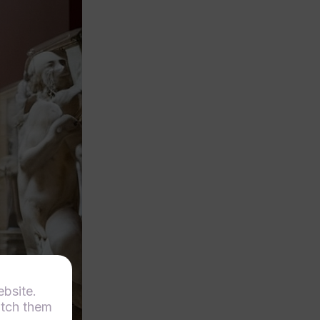
ebsite.
itch them