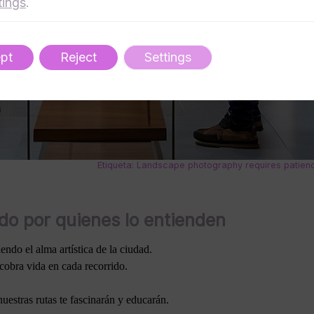
tings
.
pt
Reject
Settings
Etiqueta: Landscape photography requires patien
do por quienes lo entienden
iendo el alma artística de la ciudad.
 cobra vida en cada recorrido.
uestras rutas te fascinarán y educarán.