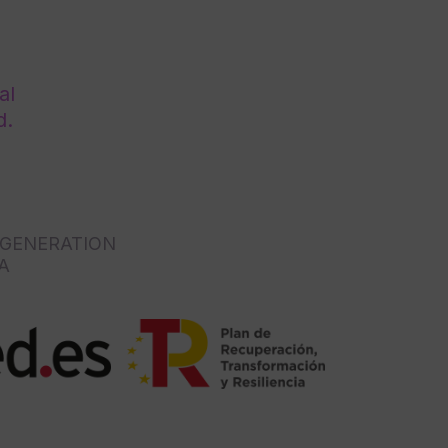
al
d.
 GENERATION
A