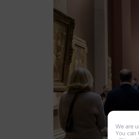
We are u
You can 