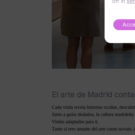
off in
set
Acce
El arte de Madrid conta
Cada visita revela historias ocultas, descubr
Junto a guías titulados, la cultura madrileña
Visitas adaptadas para ti.
Tanto si eres amante del arte como novato, n