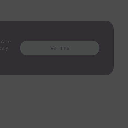
 Arte.
os y
Ver más