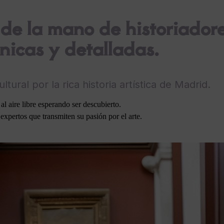
de la mano de historiadore
únicas y detalladas.
tural por la rica historia artística de Madrid.
l aire libre esperando ser descubierto.
expertos que transmiten su pasión por el arte.