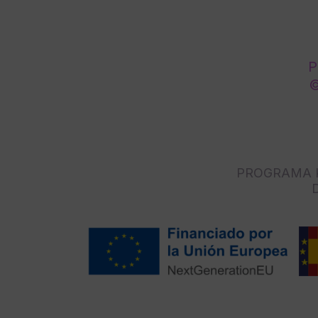
P
©
PROGRAMA K