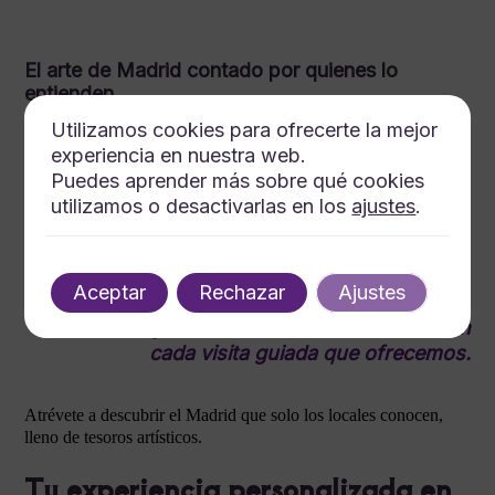
El arte de Madrid contado por quienes lo
entienden
Utilizamos cookies para ofrecerte la mejor
Cada visita revela historias ocultas, descubriendo el alma
experiencia en nuestra web.
artística de la ciudad.
Junto a guías titulados, la cultura madrileña cobra vida en cada
Puedes aprender más sobre qué cookies
recorrido.
utilizamos o desactivarlas en los
ajustes
.
Visitas adaptadas para ti.
Tanto si eres amante del arte como novato, nuestras rutas te
fascinarán y educarán.
Aceptar
Rechazar
Ajustes
La historia y el arte de Madrid se fusionan en
cada visita guiada que ofrecemos.
Atrévete a descubrir el Madrid que solo los locales conocen,
lleno de tesoros artísticos.
Tu experiencia personalizada en