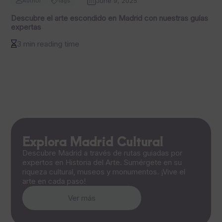
June 9, 2025
Author
Tags
Descubre el arte escondido en Madrid con nuestras guías
expertas
3 min reading time
Explora Madrid Cultural
Descubre Madrid a través de rutas guiadas por
expertos en Historia del Arte. Sumérgete en su
riqueza cultural, museos y monumentos. ¡Vive el
arte en cada paso!
Ver más