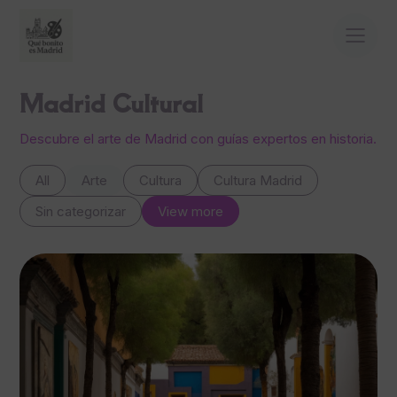
Madrid Cultural
Descubre el arte de Madrid con guías expertos en historia.
All
Arte
Cultura
Cultura Madrid
Sin categorizar
View more