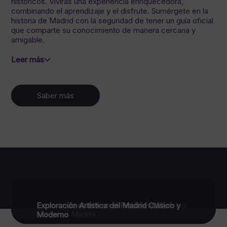
históricos. Vivirás una experiencia enriquecedora,
combinando el aprendizaje y el disfrute. Sumérgete en la
historia de Madrid con la seguridad de tener un guía oficial
que comparte su conocimiento de manera cercana y
amigable.
Leer más
Saber más
Arte en Madrid
Exploración artística por el Madrid histórico
Explorando el arte en el Prado con Qué
Exploración Artística del Madrid Clásico y
bonito es Madrid
Moderno