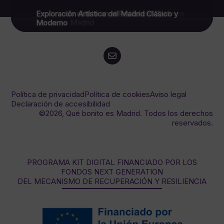
Exploración artística por el Madrid histórico
Explorando el arte en el Prado con Qué
Exploración Artística del Madrid Clásico y
bonito es Madrid
Moderno
Política de privacidad
Política de cookies
Aviso legal
Declaración de accesibilidad
©2026, Qué bonito es Madrid. Todos los derechos
reservados.
PROGRAMA KIT DIGITAL FINANCIADO POR LOS
FONDOS NEXT GENERATION
DEL MECANISMO DE RECUPERACIÓN Y RESILIENCIA