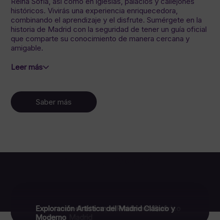
Reina Sofía, así como en iglesias, palacios y callejones
históricos. Vivirás una experiencia enriquecedora,
combinando el aprendizaje y el disfrute. Sumérgete en la
historia de Madrid con la seguridad de tener un guía oficial
que comparte su conocimiento de manera cercana y
amigable.
Leer más
Saber más
Arte en Madrid
Exploración artística por el Madrid histórico
Explorando el arte en el Prado con Qué
Exploración Artística del Madrid Clásico y
bonito es Madrid
Moderno