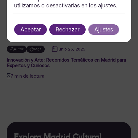
utilizamos o desactivarlas en los
ajustes
.
Aceptar
Rechazar
Ajustes
junio 25, 2025
Autor
Tags
Innovación y Arte: Recorridos Temáticos en Madrid para
Expertos y Curiosos
7 min de lectura
Explora Madrid Cultural