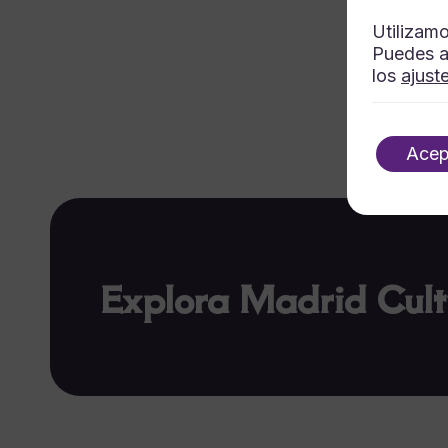
Utilizamo
Puedes a
los
ajust
Acep
Explora Madrid Cult