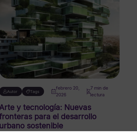
febrero 20,
7 min de
Autor
Tags
2026
lectura
Arte y tecnología: Nuevas
fronteras para el desarrollo
urbano sostenible