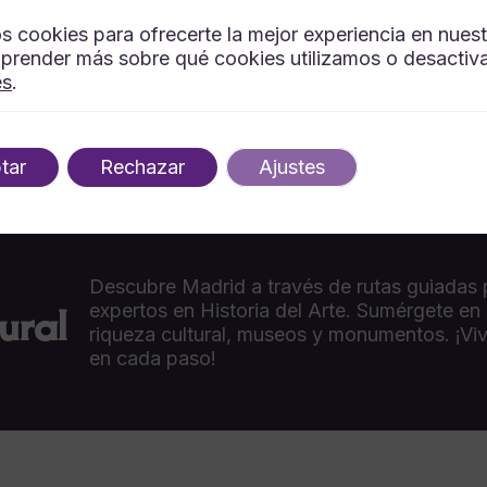
s cookies para ofrecerte la mejor experiencia en nues
prender más sobre qué cookies utilizamos o desactiva
es
.
tar
Rechazar
Ajustes
Descubre Madrid a través de rutas guiadas 
ural
expertos en Historia del Arte. Sumérgete en
riqueza cultural, museos y monumentos. ¡Viv
en cada paso!