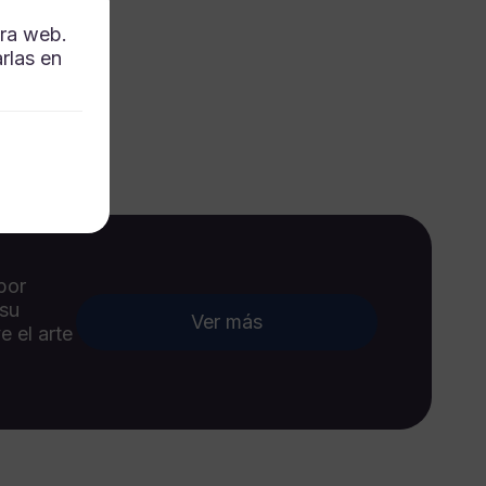
tra web.
rlas en
por
 su
Ver más
e el arte