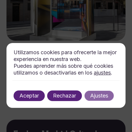
agosto 7, 2025
Autor
Tags
Utilizamos cookies para ofrecerte la mejor
experiencia en nuestra web.
El impacto de los movimientos artísticos en el paisaje
Puedes aprender más sobre qué cookies
urbano de Madrid: Un enfoque experto
utilizamos o desactivarlas en los
ajustes
.
5 min de lectura
Aceptar
Rechazar
Ajustes