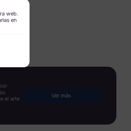
tra web.
rlas en
por
 su
Ver más
e el arte