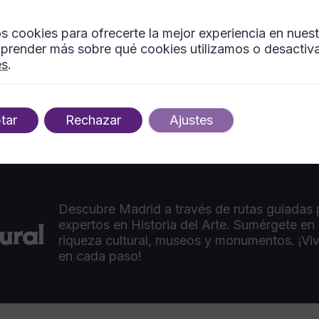
s cookies para ofrecerte la mejor experiencia en nues
prender más sobre qué cookies utilizamos o desactiva
es
.
tar
Rechazar
Ajustes
Descubre Madrid a través de rutas guiadas 
ural
expertos en Historia del Arte. Sumérgete en
riqueza cultural, museos y monumentos. ¡Viv
en cada paso!