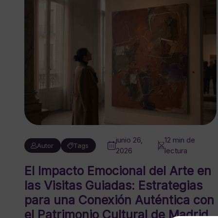
junio 26,
12 min de
Autor
Tags
2026
lectura
El Impacto Emocional del Arte en
las Visitas Guiadas: Estrategias
para una Conexión Auténtica con
el Patrimonio Cultural de Madrid