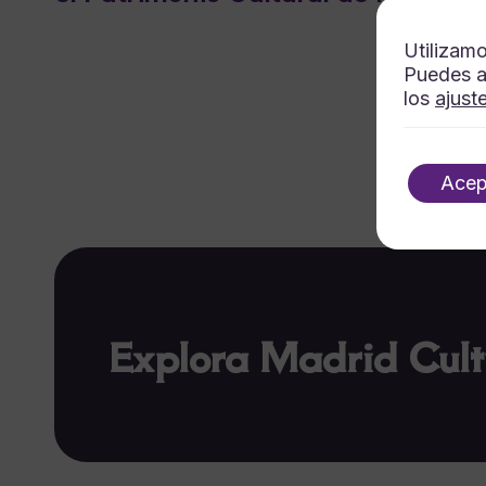
Utilizamo
Puedes a
los
ajust
Acep
Explora Madrid Cult