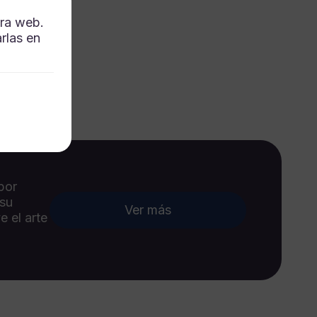
tra web.
rlas en
por
 su
Ver más
e el arte