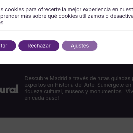
s cookies para ofrecerte la mejor experiencia en nues
prender más sobre qué cookies utilizamos o desactiva
es
.
tar
Rechazar
Ajustes
Descubre Madrid a través de rutas guiadas 
ural
expertos en Historia del Arte. Sumérgete en
riqueza cultural, museos y monumentos. ¡Viv
en cada paso!