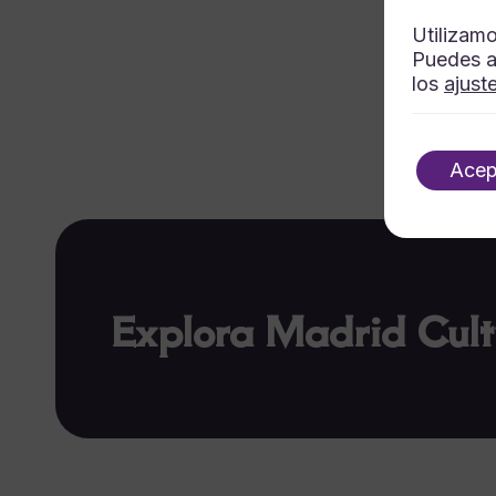
Utilizamo
Puedes a
los
ajust
Acep
Explora Madrid Cult